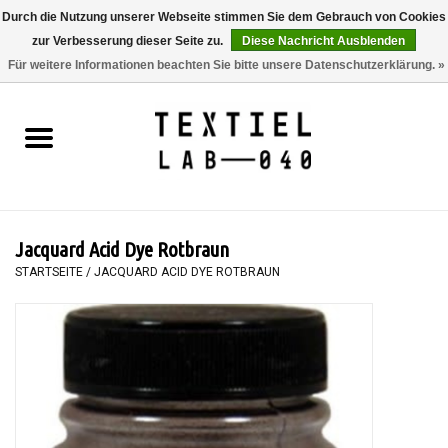
Durch die Nutzung unserer Webseite stimmen Sie dem Gebrauch von Cookies
zur Verbesserung dieser Seite zu.
Diese Nachricht Ausblenden
0 Artikel - €0,00
Für weitere Informationen beachten Sie bitte unsere Datenschutzerklärung. »
Startseite
BÜCHER
FÄRBEN
Jacquard Acid Dye Rotbraun
MALEN
STARTSEITE
/
JACQUARD ACID DYE ROTBRAUN
TEXTIL
WORKSHOPS
SPECIALS