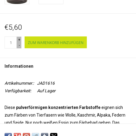
€5,60
+
ZUM WARENKORB HINZUFÜGEN
-
Informationen
Artikelnummer::
JAD1616
Verfügbarkeit:
Auf Lager
Diese
pulverförmigen konzentrierten Farbstoffe
eignen sich
zum Färben von Tierfasern wie Wolle, Kaschmir, Alpaka, Federn
und Seide. Nur noch weißen Essig zum Färbebad geben. Das
Ergebnis ist
extrem brillant, transparent und farbecht
. Jacquard-