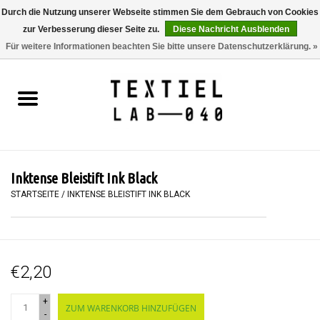
Durch die Nutzung unserer Webseite stimmen Sie dem Gebrauch von Cookies
zur Verbesserung dieser Seite zu.
Diese Nachricht Ausblenden
0 Artikel - €0,00
Für weitere Informationen beachten Sie bitte unsere Datenschutzerklärung. »
Startseite
BÜCHER
FÄRBEN
Inktense Bleistift Ink Black
MALEN
STARTSEITE
/
INKTENSE BLEISTIFT INK BLACK
TEXTIL
€2,20
WORKSHOPS
+
ZUM WARENKORB HINZUFÜGEN
SPECIALS
-