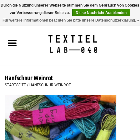
Durch die Nutzung unserer Webseite stimmen Sie dem Gebrauch von Cookies
zur Verbesserung dieser Seite zu.
Diese Nachricht Ausblenden
0 Artikel - €0,00
Für weitere Informationen beachten Sie bitte unsere Datenschutzerklärung. »
Startseite
BÜCHER
FÄRBEN
Hanfschnur Weinrot
MALEN
STARTSEITE
/
HANFSCHNUR WEINROT
TEXTIL
WORKSHOPS
SPECIALS