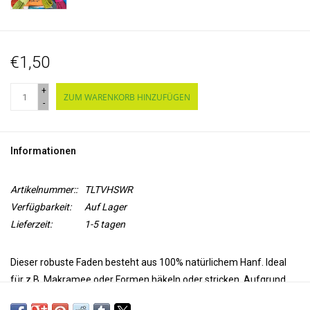
€1,50
+
ZUM WARENKORB HINZUFÜGEN
-
Informationen
Artikelnummer::
TLTVHSWR
Verfügbarkeit:
Auf Lager
Lieferzeit:
1-5 tagen
Dieser robuste Faden besteht aus 100% natürlichem Hanf. Ideal
für z.B. Makramee oder Formen häkeln oder stricken. Aufgrund
der Robustheit des Drahtes behalten die hergestellten