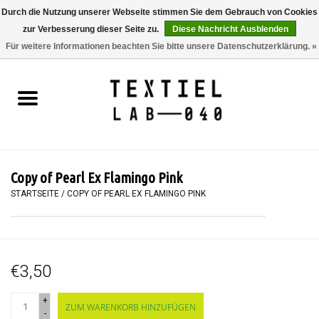
Durch die Nutzung unserer Webseite stimmen Sie dem Gebrauch von Cookies
zur Verbesserung dieser Seite zu.
Diese Nachricht Ausblenden
0 Artikel - €0,00
Für weitere Informationen beachten Sie bitte unsere Datenschutzerklärung. »
Startseite
BÜCHER
FÄRBEN
Copy of Pearl Ex Flamingo Pink
MALEN
STARTSEITE
/
COPY OF PEARL EX FLAMINGO PINK
TEXTIL
€3,50
WORKSHOPS
+
ZUM WARENKORB HINZUFÜGEN
SPECIALS
-