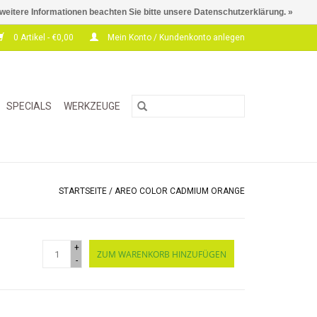
 weitere Informationen beachten Sie bitte unsere Datenschutzerklärung. »
0 Artikel - €0,00
Mein Konto / Kundenkonto anlegen
SPECIALS
WERKZEUGE
STARTSEITE
/
AREO COLOR CADMIUM ORANGE
+
ZUM WARENKORB HINZUFÜGEN
-