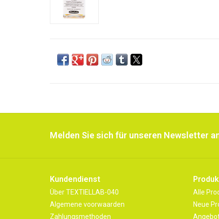
Melden Sie sich für unseren Newsletter an
Kundendienst
Produk
Über TEXTIELLAB-040
Alle Pro
Algemene voorwaarden
Neue Pr
Zahlungsmethoden
Angebo