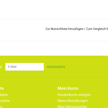
Zur Wunschliste hinzufügen
/
Zum Vergleich 
:
ABONNIEREN
te
Mein Konto
dukte
Kundenkonto anlegen
odukte
Meine Bestellungen
te
Mein Wunschzettel