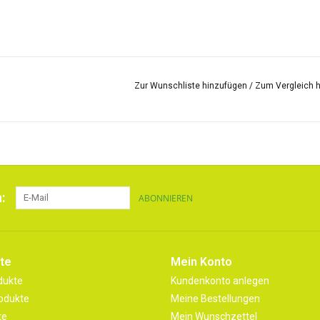
Zur Wunschliste hinzufügen
/
Zum Vergleich 
:
ABONNIEREN
te
Mein Konto
dukte
Kundenkonto anlegen
odukte
Meine Bestellungen
te
Mein Wunschzettel