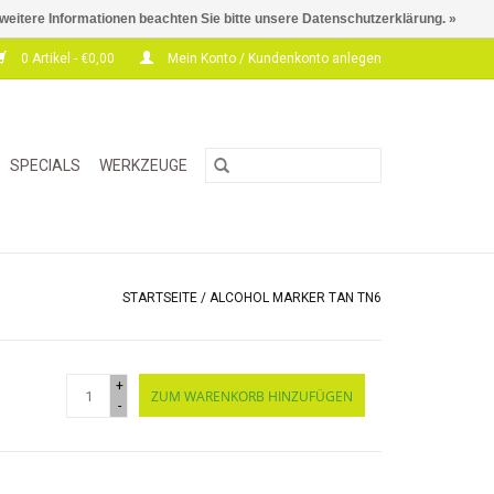
 weitere Informationen beachten Sie bitte unsere Datenschutzerklärung. »
0 Artikel - €0,00
Mein Konto / Kundenkonto anlegen
SPECIALS
WERKZEUGE
STARTSEITE
/
ALCOHOL MARKER TAN TN6
+
ZUM WARENKORB HINZUFÜGEN
-