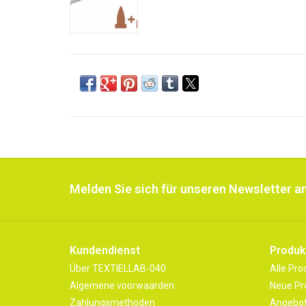
Melden Sie sich für unseren Newsletter an
Kundendienst
Produk
Über TEXTIELLAB-040
Alle Pro
Algemene voorwaarden
Neue Pr
Zahlungsmethoden
Angebo