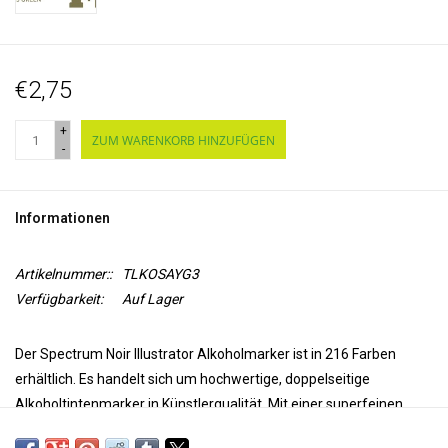
€2,75
+
ZUM WARENKORB HINZUFÜGEN
-
Informationen
Artikelnummer::
TLKOSAYG3
Verfügbarkeit:
Auf Lager
Der Spectrum Noir Illustrator Alkoholmarker ist in 216 Farben
erhältlich. Es handelt sich um hochwertige, doppelseitige
Alkoholtintenmarker in Künstlerqualität. Mit einer superfeinen
Spitze für Präzision und Genauigkeit beim Färben und einer