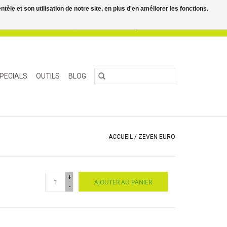
le et son utilisation de notre site, en plus d'en améliorer les fonctions.
0 Articles - €0,00
Mon compte / S'inscrire
PECIALS
OUTILS
BLOG
ACCUEIL
/
ZEVEN EURO
+
AJOUTER AU PANIER
-