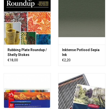
ou du métal ou utilisez la plaque comme tampon. Pour vous
inspirer, nous vous recommandons le livre Rubbing Plate Roundup.
La plaque de frottement est facile à nettoyer et à ranger et à
utiliser durable.
Dimensions: environ 15 x 15 cm.
Rubbing Plate Roundup /
Inktense Potlood Sepia
Shelly Stokes
Ink
€18,00
€2,20