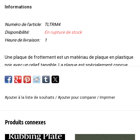
Informations
OUTILS
Numéro de l'article:
TLTRM4
Blog
Disponibilité:
En rupture de stock
Heure de livraison:
1
Une plaque de frottement est un matériau de plaque en plastique
noir avec un relief tangible. La plaque est spécialement conçue
pour le frottement Paintstik (friction).
Placer la plaque sous le tissu ou le papier et frotter sur la surface
avec un Paintstik, un crayon Neocolor, un bloc Inktense, un crayon
Ajouter à la liste de souhaits
/
Ajouter pour comparer
/
Imprimer
Inktense ou Graphitint. Le motif sous-jacent de la plaque de
frottement apparaît sur le tissu ou sur le papier.
D'autres choses surprenantes que vous pouvez en faire. Faites
Produits connexes
des impressions dans votre cadre de sérigraphie pour une
impression en panne ou appuyez sur votre plaque dans de l'argile