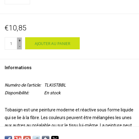
€10,85
+
AJOUTER AU PANIER
-
Informations
Numéro de l'article:
TLKISTBBL
Disponibilité:
En stock
Tobasign est une peinture moderne et réactive sous forme liquide
qui se lie à la fibre. Les couleurs peuvent être mélangées les unes
aux autres au préalable ou sur le tissu lui-même. La peinture peut
être diluée avec Tobawet. Tobasign peut être fixé en vaporisant le