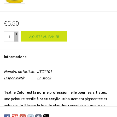
€5,50
+
AJOUTER AU PANIER
-
Informations
Numéro de l'article:
JTC1101
Disponibilité:
En stock
Textile Color est la norme professionnelle pour les artistes
,
une peinture textile
à base acrylique
hautement pigmentée et
polyvalente. Il laisse le tissu le plus
doux
possible et résiste au
lavage. Il est permanent et inaltérable sur les tissus synthétiques