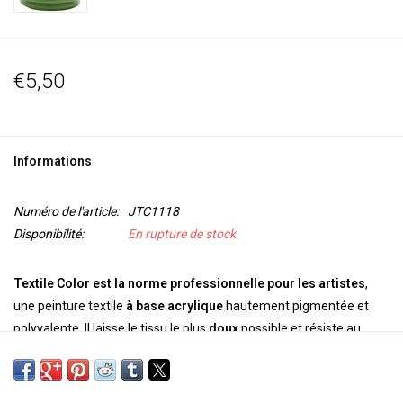
€5,50
Informations
Numéro de l'article:
JTC1118
Disponibilité:
En rupture de stock
Textile Color est la norme professionnelle pour les artistes
,
une peinture textile
à base acrylique
hautement pigmentée et
polyvalente. Il laisse le tissu le plus
doux
possible et résiste au
lavage. Il est permanent et inaltérable sur les tissus synthétiques
et naturels. Convient également pour le bois, le papier, le cuir, les
chaussures, etc. Les couleurs peuvent être
mélangées
les unes