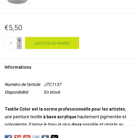
€5,50
+
AJOUTER AU PANIER
-
Informations
Numéro de l'article:
JTC1137
Disponibilité:
En stock
Textile Color est la norme professionnelle pour les artistes
,
une peinture textile
à base acrylique
hautement pigmentée et
polyvalente. Il laisse le tissu le plus
doux
possible et résiste au
lavage. Il est permanent et inaltérable sur les tissus synthétiques