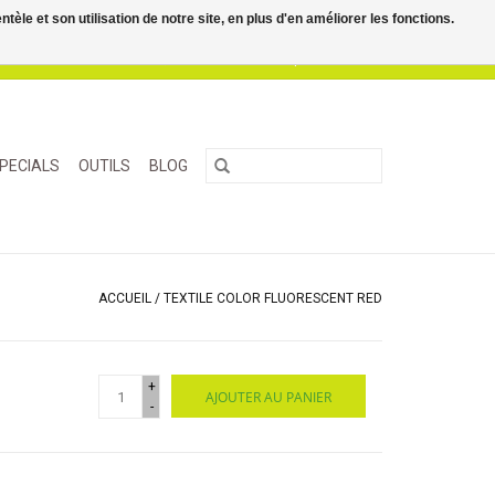
le et son utilisation de notre site, en plus d'en améliorer les fonctions.
0 Articles - €0,00
Mon compte / S'inscrire
PECIALS
OUTILS
BLOG
ACCUEIL
/
TEXTILE COLOR FLUORESCENT RED
+
AJOUTER AU PANIER
-