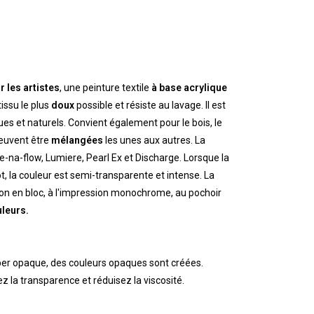
 les artistes
, une peinture textile
à base acrylique
issu le plus
doux
possible et résiste au lavage. Il est
ues et naturels. Convient également pour le bois, le
peuvent être
mélangées
les unes aux autres. La
na-flow, Lumiere, Pearl Ex et Discharge. Lorsque la
t, la couleur est semi-transparente et intense. La
ssion en bloc, à l'impression monochrome, au pochoir
uleurs.
per opaque, des couleurs opaques sont créées.
 la transparence et réduisez la viscosité.