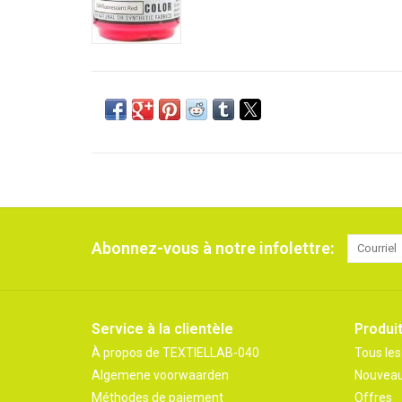
Abonnez-vous à notre infolettre:
Service à la clientèle
Produi
À propos de TEXTIELLAB-040
Tous les
Algemene voorwaarden
Nouveau
Méthodes de paiement
Offres