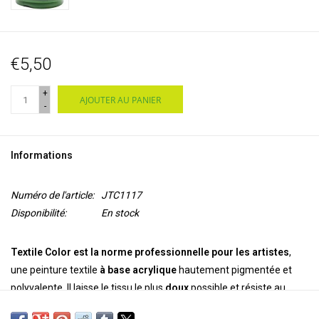
€5,50
+
AJOUTER AU PANIER
-
Informations
Numéro de l'article:
JTC1117
Disponibilité:
En stock
Textile Color est la norme professionnelle pour les artistes
,
une peinture textile
à base acrylique
hautement pigmentée et
polyvalente. Il laisse le tissu le plus
doux
possible et résiste au
lavage. Il est permanent et inaltérable sur les tissus synthétiques