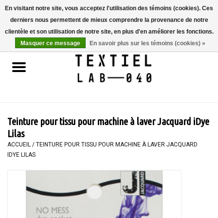
En visitant notre site, vous acceptez l'utilisation des témoins (cookies). Ces
derniers nous permettent de mieux comprendre la provenance de notre
0 Articles - €0,00
clientèle et son utilisation de notre site, en plus d'en améliorer les fonctions.
Masquer ce message
En savoir plus sur les témoins (cookies) »
Accueil
LIVRES
TEINTURE TEXTILE
Teinture pour tissu pour machine à laver Jacquard iDye
PEINTURE
Lilas
ACCUEIL
/
TEINTURE POUR TISSU POUR MACHINE À LAVER JACQUARD
IDYE LILAS
TEXTILE
WORKSHOPS
SPECIALS