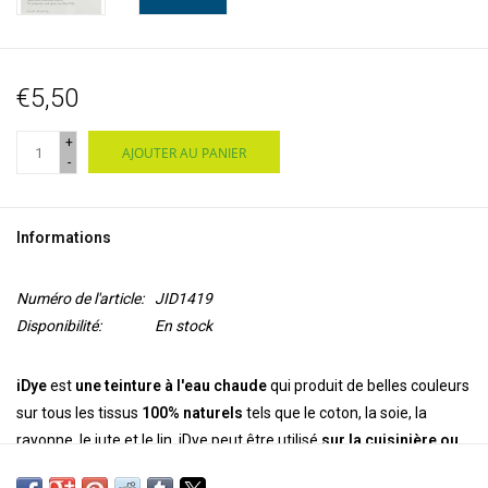
€5,50
+
AJOUTER AU PANIER
-
Informations
Numéro de l'article:
JID1419
Disponibilité:
En stock
iDye
est
une teinture à l'eau chaude
qui produit de belles couleurs
sur tous les tissus
100% naturels
tels que le coton, la soie, la
rayonne, le jute et le lin. iDye peut être utilisé
sur la cuisinière ou
dans la machine à laver
lors du cycle le plus chaud. iDye est fourni