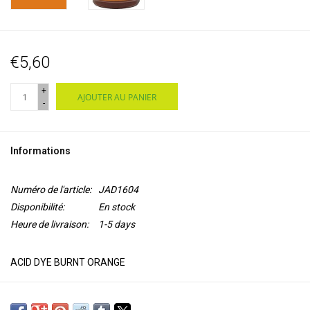
€5,60
+
AJOUTER AU PANIER
-
Informations
Numéro de l'article:
JAD1604
Disponibilité:
En stock
Heure de livraison:
1-5 days
ACID DYE BURNT ORANGE
Ces colorants concentrés en poudre conviennent à la teinture de
fibres animales, telles que la laine, le cachemire, l'alpaga, les