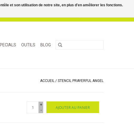
le et son utilisation de notre site, en plus d'en améliorer les fonctions.
0 Articles - €0,00
Mon compte / S'inscrire
PECIALS
OUTILS
BLOG
ACCUEIL
/
STENCIL PRAYERFUL ANGEL
+
AJOUTER AU PANIER
-