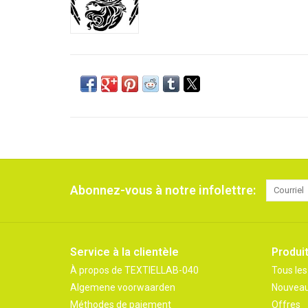
Abonnez-vous à notre infolettre:
Service à la clientèle
Produi
À propos de TEXTIELLAB-040
Tous les
Algemene voorwaarden
Nouveau
Méthodes de paiement
Offres