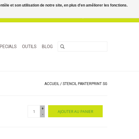
le et son utilisation de notre site, en plus d'en améliorer les fonctions.
0 Articles - €0,00
Mon compte / S'inscrire
PECIALS
OUTILS
BLOG
ACCUEIL
/
STENCIL PANTERPRINT SG
+
AJOUTER AU PANIER
-