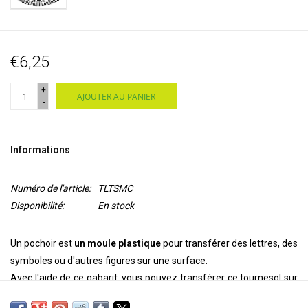
€6,25
+
AJOUTER AU PANIER
-
Informations
Numéro de l'article:
TLTSMC
Disponibilité:
En stock
Un pochoir est
un moule plastique
pour transférer des lettres, des
symboles ou d'autres figures sur une surface.
Avec l'aide de ce gabarit, vous pouvez transférer ce tournesol sur
votre
mur, plafond, porte, sur papier ou textile