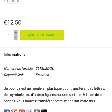
€12,50
+
AJOUTER AU PANIER
-
Informations
Numéro de l'article:
TLTSLEDGL
Disponibilité:
En stock
Un pochoir est un
moule en plastique
pour transférer des lettres,
des symboles ou d'autres figures sur une surface.
À l'aide de ce
pochoir, vous pouvez transférer cette image sur votre
mur,
plafond, porte, papier ou textile.
Utilisez Paintstiks avec un pinceau