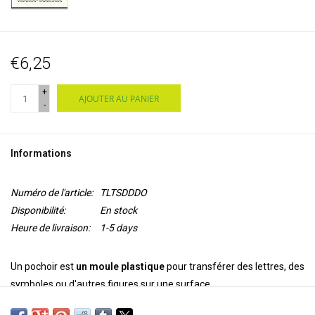
€6,25
+
AJOUTER AU PANIER
-
Informations
Numéro de l'article:
TLTSDDDO
Disponibilité:
En stock
Heure de livraison:
1-5 days
Un pochoir est
un moule plastique
pour transférer des lettres, des
symboles ou d'autres figures sur une surface.
Avec l'aide de ce gabarit, vous pouvez transférer ce tournesol sur