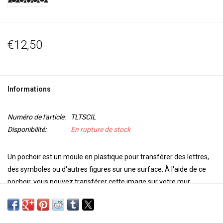
€12,50
Informations
Numéro de l'article:
TLTSCIL
Disponibilité:
En rupture de stock
Un pochoir est un
moule en plastique
pour transférer des lettres,
des symboles ou d'autres figures sur une surface.
À l'aide de ce
pochoir, vous pouvez transférer cette image sur votre
mur,
plafond, porte, papier ou textile.
Utilisez Paintstiks avec un pinceau
pochoir, de la peinture textile avec une éponge ou un vaporisateur
pour personnaliser votre projet. Pour une image en relief, utilisez