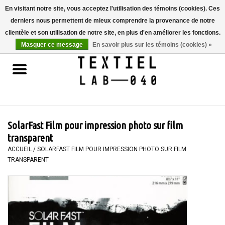
En visitant notre site, vous acceptez l'utilisation des témoins (cookies). Ces
derniers nous permettent de mieux comprendre la provenance de notre
0 Articles - €0,00
clientèle et son utilisation de notre site, en plus d'en améliorer les fonctions.
Masquer ce message
En savoir plus sur les témoins (cookies) »
Accueil
LIVRES
TEINTURE TEXTILE
SolarFast Film pour impression photo sur film
PEINTURE
transparent
ACCUEIL
/
SOLARFAST FILM POUR IMPRESSION PHOTO SUR FILM
TRANSPARENT
TEXTILE
WORKSHOPS
SPECIALS