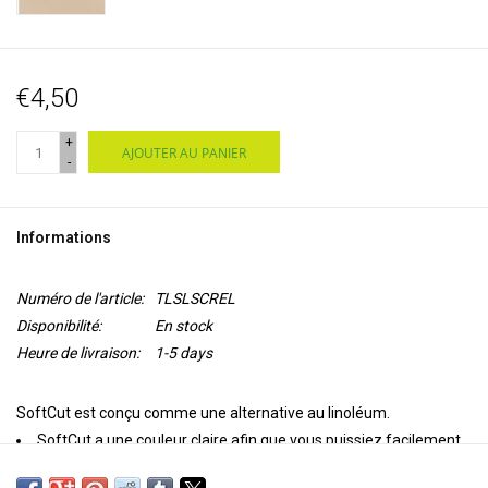
€4,50
+
AJOUTER AU PANIER
-
Informations
Numéro de l'article:
TLSLSCREL
Disponibilité:
En stock
Heure de livraison:
1-5 days
SoftCut est conçu comme une alternative au linoléum.
SoftCut a une couleur claire afin que vous puissiez facilement
appliquer un motif avec un crayon avant de le découper.