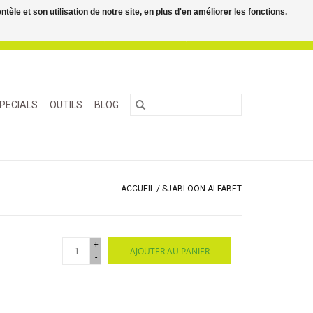
le et son utilisation de notre site, en plus d'en améliorer les fonctions.
0 Articles - €0,00
Mon compte / S'inscrire
PECIALS
OUTILS
BLOG
ACCUEIL
/
SJABLOON ALFABET
+
AJOUTER AU PANIER
-