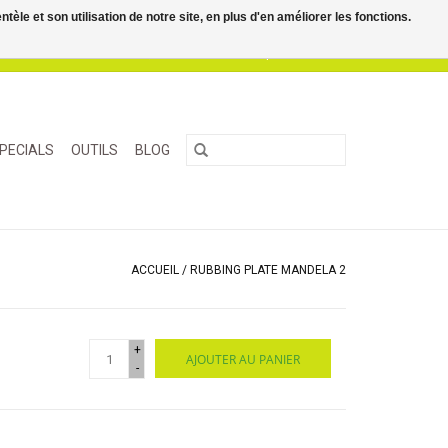
le et son utilisation de notre site, en plus d'en améliorer les fonctions.
0 Articles - €0,00
Mon compte / S'inscrire
PECIALS
OUTILS
BLOG
ACCUEIL
/
RUBBING PLATE MANDELA 2
+
AJOUTER AU PANIER
-