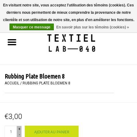
En visitant notre site, vous acceptez l'utilisation des témoins (cookies). Ces
derniers nous permettent de mieux comprendre la provenance de notre
0 Articles - €0,00
clientèle et son utilisation de notre site, en plus d'en améliorer les fonctions.
Masquer ce message
En savoir plus sur les témoins (cookies) »
Accueil
LIVRES
TEINTURE TEXTILE
Rubbing Plate Bloemen 8
PEINTURE
ACCUEIL
/
RUBBING PLATE BLOEMEN 8
TEXTILE
€3,00
WORKSHOPS
+
AJOUTER AU PANIER
SPECIALS
-