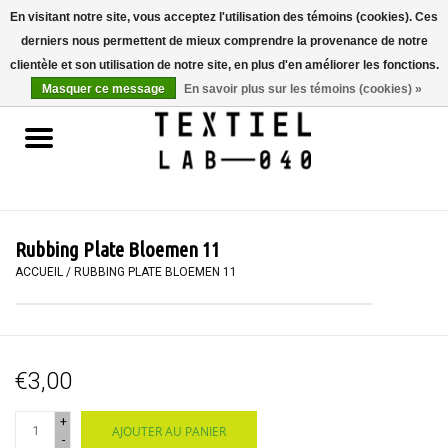
En visitant notre site, vous acceptez l'utilisation des témoins (cookies). Ces
derniers nous permettent de mieux comprendre la provenance de notre
0 Articles - €0,00
clientèle et son utilisation de notre site, en plus d'en améliorer les fonctions.
Masquer ce message
En savoir plus sur les témoins (cookies) »
Accueil
LIVRES
TEINTURE TEXTILE
Rubbing Plate Bloemen 11
PEINTURE
ACCUEIL
/
RUBBING PLATE BLOEMEN 11
TEXTILE
€3,00
WORKSHOPS
+
AJOUTER AU PANIER
SPECIALS
-