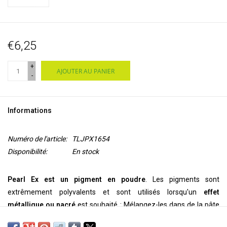
€6,25
+
AJOUTER AU PANIER
-
Informations
Numéro de l'article:
TLJPX1654
Disponibilité:
En stock
Pearl Ex est un pigment en poudre
. Les pigments sont
extrêmement polyvalents et sont utilisés lorsqu'un
effet
métallique ou nacré
est souhaité : Mélangez-les dans de la pâte
polymère, de la cire encaustique, de l'argile, de l'acrylique, des