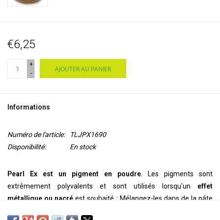
€6,25
+
AJOUTER AU PANIER
-
Informations
Numéro de l'article:
TLJPX1690
Disponibilité:
En stock
Pearl Ex est un pigment en poudre
. Les pigments sont
extrêmement polyvalents et sont utilisés lorsqu'un
effet
métallique ou nacré
est souhaité : Mélangez-les dans de la pâte
polymère, de la cire encaustique, de l'argile, de l'acrylique, des