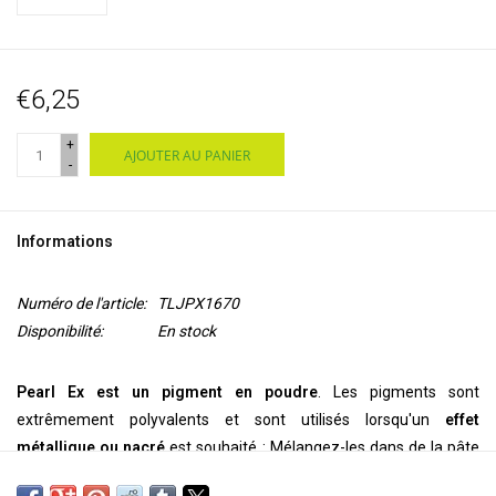
€6,25
+
AJOUTER AU PANIER
-
Informations
Numéro de l'article:
TLJPX1670
Disponibilité:
En stock
Pearl Ex est un pigment en poudre
. Les pigments sont
extrêmement polyvalents et sont utilisés lorsqu'un
effet
métallique ou nacré
est souhaité : Mélangez-les dans de la pâte
polymère, de la cire encaustique, de l'argile, de l'acrylique, des