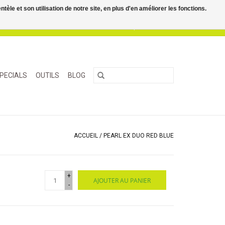
le et son utilisation de notre site, en plus d'en améliorer les fonctions.
0 Articles - €0,00
Mon compte / S'inscrire
PECIALS
OUTILS
BLOG
ACCUEIL
/
PEARL EX DUO RED BLUE
+
AJOUTER AU PANIER
-