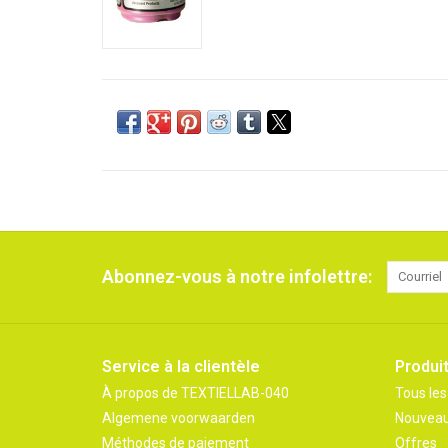
Abonnez-vous à notre infolettre:
Service à la clientèle
Produi
À propos de TEXTIELLAB-040
Tous les
Algemene voorwaarden
Nouveau
Méthodes de paiement
Offres