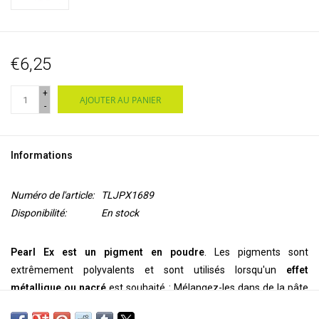
€6,25
+
AJOUTER AU PANIER
-
Informations
Numéro de l'article:
TLJPX1689
Disponibilité:
En stock
Pearl Ex est un pigment en poudre
. Les pigments sont
extrêmement polyvalents et sont utilisés lorsqu'un
effet
métallique ou nacré
est souhaité : Mélangez-les dans de la pâte
polymère, de la cire encaustique, de l'argile, de l'acrylique, des