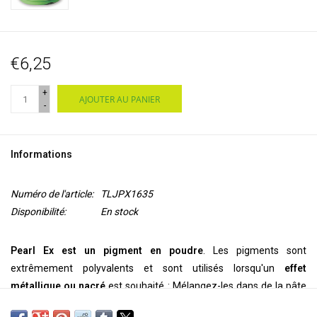
€6,25
+
AJOUTER AU PANIER
-
Informations
Numéro de l'article:
TLJPX1635
Disponibilité:
En stock
Pearl Ex est un pigment en poudre
. Les pigments sont
extrêmement polyvalents et sont utilisés lorsqu'un
effet
métallique ou nacré
est souhaité : Mélangez-les dans de la pâte
polymère, de la cire encaustique, de l'argile, de l'acrylique, des