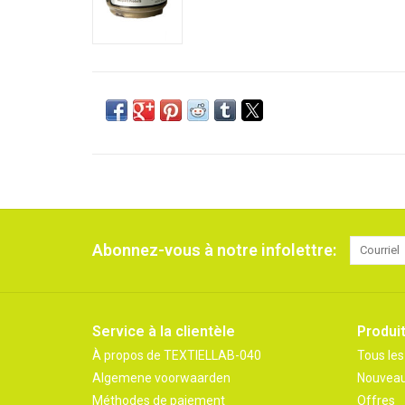
Abonnez-vous à notre infolettre:
Service à la clientèle
Produi
À propos de TEXTIELLAB-040
Tous les
Algemene voorwaarden
Nouveau
Méthodes de paiement
Offres