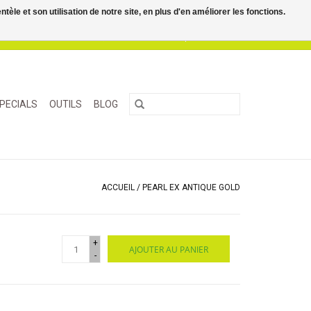
le et son utilisation de notre site, en plus d'en améliorer les fonctions.
0 Articles - €0,00
Mon compte / S'inscrire
PECIALS
OUTILS
BLOG
ACCUEIL
/
PEARL EX ANTIQUE GOLD
+
AJOUTER AU PANIER
-