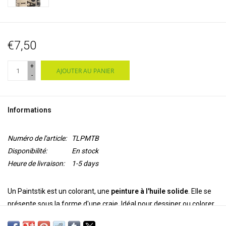
€7,50
+
AJOUTER AU PANIER
-
Informations
Numéro de l'article:
TLPMTB
Disponibilité:
En stock
Heure de livraison:
1-5 days
Un Paintstik est un colorant, une
peinture à l'huile solide
. Elle se
présente sous la forme d'une craie. Idéal pour dessiner ou colorer
de grandes zones riches en couleurs. Il existe deux types de