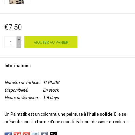
€7,50
+
AJOUTER AU PANIER
-
Informations
Numéro de l'article:
TLPMDR
Disponibilité:
En stock
Heure de livraison:
1-5 days
Un Paintstik est un colorant, une
peinture à l'huile solide
. Elle se
présente sous la forme d'une craie. Idéal pour dessiner ou colorer
de grandes zones riches en couleurs. Il existe deux types de