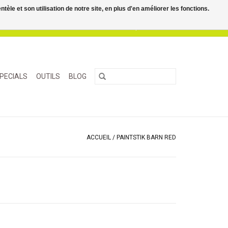
le et son utilisation de notre site, en plus d'en améliorer les fonctions.
0 Articles - €0,00
Mon compte / S'inscrire
PECIALS
OUTILS
BLOG
ACCUEIL
/
PAINTSTIK BARN RED