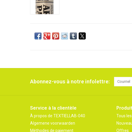
Abonnez-vous à notre infolettre:
Service à la clientèle
Produi
À propos de TEXTIELLAB-040
Tous les
Algemene voorwaarden
Nouveau
Méthodes de paiement
Offres