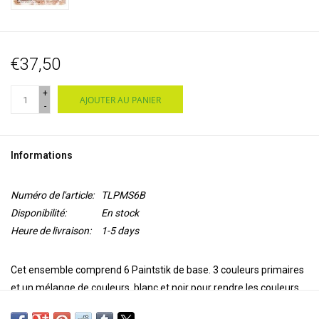
€37,50
+
AJOUTER AU PANIER
-
Informations
Numéro de l'article:
TLPMS6B
Disponibilité:
En stock
Heure de livraison:
1-5 days
Cet ensemble comprend 6 Paintstik de base. 3 couleurs primaires
et un mélange de couleurs, blanc et noir pour rendre les couleurs
plus claires ou plus foncées.
Un Paintstik est un médium de