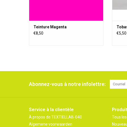
Teinture Magenta
Tobas
€8,50
€5,50
Abonnez-vous à notre infolettre:
Service à la clientèle
Produi
À propos de TEXTIELLAB-040
Tous les
Algemene voorwaarden
Nouveau