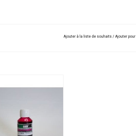
Ajouter à la liste de souhaits
/
Ajouter pou
asign est une peinture réactive
erne sous forme liquide pour la
e de tissus naturels. Est un à ne pas
manquer pour Batik!
AJOUTER AU PANIER