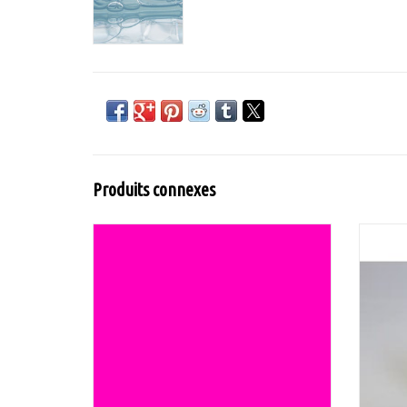
Produits connexes
Utilisez Drimarene K, pour teindre les
Tob
couleurs saturées. Drimarene K est une
mod
peinture réactive moderne sous forme de
teintur
granulés pour la teinture de tissus naturels.
AJOUTER AU PANIER