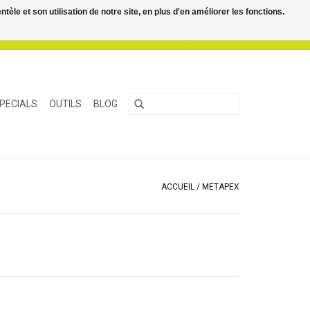
le et son utilisation de notre site, en plus d'en améliorer les fonctions.
0 Articles - €0,00
Mon compte / S'inscrire
PECIALS
OUTILS
BLOG
ACCUEIL
/
METAPEX