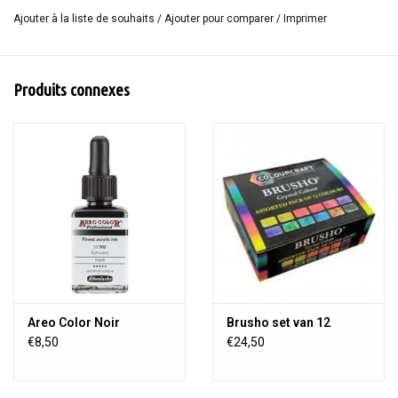
Ajouter à la liste de souhaits
/
Ajouter pour comparer
/
Imprimer
Ce papier convient aux techniques d'impression, aquarelle,
gouache, acrylique, peinture à l'huile, pastel, crayon, fusain, plume
et encre ... autrement dit, toujours utilisable!
Produits connexes
Lot de 20 feuilles de papier gris fait main A5, 150 g.
Areo Color Noir
Brusho set van 12
€8,50
€24,50