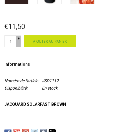
€11,50
+
AJOUTER AU PANIER
-
Informations
Numéro de l'article:
JSD1112
Disponibilité:
En stock
JACQUARD SOLARFAST BROWN
La peinture SolarFast est sensible à la lumière et se développe une
couleur lorsqu'elle est exposée à la lumière UV. Ces colorants sont