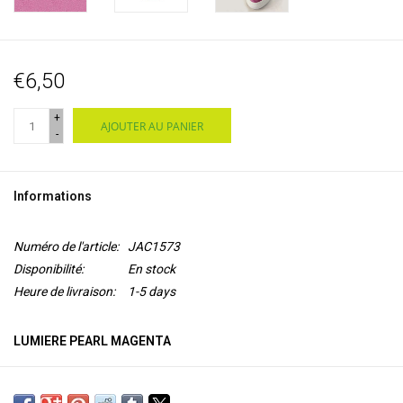
€6,50
+
AJOUTER AU PANIER
-
Informations
Numéro de l'article:
JAC1573
Disponibilité:
En stock
Heure de livraison:
1-5 days
LUMIERE PEARL MAGENTA
Lumiere de Jacquard est une
peinture acrylique flexible à base
d'eau
avec un pigment de
mica
pour un aspect métallisé ou perlé.