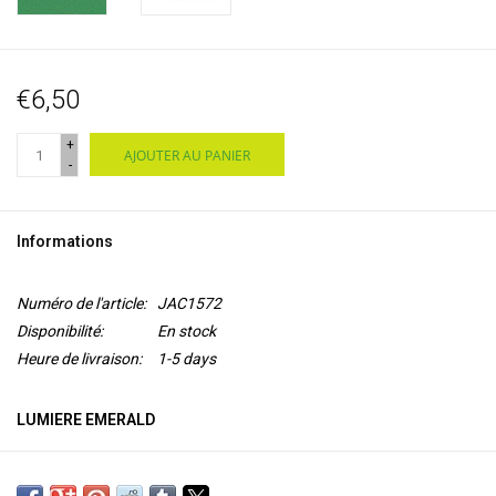
€6,50
+
AJOUTER AU PANIER
-
Informations
Numéro de l'article:
JAC1572
Disponibilité:
En stock
Heure de livraison:
1-5 days
LUMIERE EMERALD
Lumiere de Jacquard est une
peinture acrylique flexible à base
d'eau
avec un pigment de
mica
pour un aspect métallisé ou perlé.