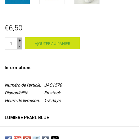
€6,50
+
AJOUTER AU PANIER
-
Informations
Numéro de l'article:
JAC1570
Disponibilité:
En stock
Heure de livraison:
1-5 days
LUMIERE PEARL BLUE
Lumiere de Jacquard est une
peinture acrylique flexible à base
d'eau
avec un pigment de
mica
pour un aspect métallisé ou perlé.