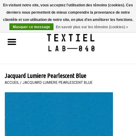
En visitant notre site, vous acceptez l'utilisation des témoins (cookies). Ces
derniers nous permettent de mieux comprendre la provenance de notre
0 Articles - €0,00
clientèle et son utilisation de notre site, en plus d'en améliorer les fonctions.
Masquer ce message
En savoir plus sur les témoins (cookies) »
Accueil
LIVRES
TEINTURE TEXTILE
Jacquard Lumiere Pearlescent Blue
PEINTURE
ACCUEIL
/
JACQUARD LUMIERE PEARLESCENT BLUE
TEXTILE
WORKSHOPS
SPECIALS