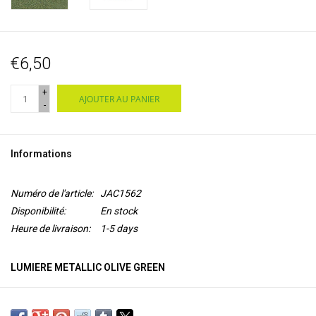
€6,50
+
AJOUTER AU PANIER
-
Informations
Numéro de l'article:
JAC1562
Disponibilité:
En stock
Heure de livraison:
1-5 days
LUMIERE METALLIC OLIVE GREEN
Lumiere de Jacquard est une
peinture acrylique flexible à base
d'eau
avec un pigment de
mica
pour un aspect métallisé ou perlé.