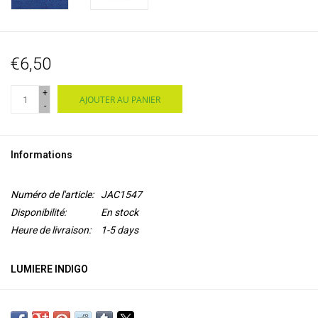
€6,50
+
AJOUTER AU PANIER
-
Informations
Numéro de l'article:
JAC1547
Disponibilité:
En stock
Heure de livraison:
1-5 days
LUMIERE INDIGO
Lumiere de Jacquard est une
peinture acrylique flexible à base
d'eau
avec un pigment de
mica
pour un aspect métallisé ou perlé.