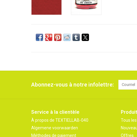
Abonnez-vous à notre infolettre:
Service à la clientèle
Produi
À propos de TEXTIELLAB-040
Tous les
Algemene voorwaarden
Nouveau
Méthodes de paiement
Offres