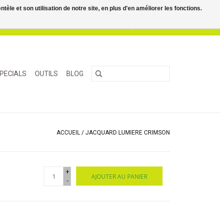
le et son utilisation de notre site, en plus d'en améliorer les fonctions.
0 Articles - €0,00
Mon compte / S'inscrire
PECIALS
OUTILS
BLOG
ACCUEIL
/
JACQUARD LUMIERE CRIMSON
+
AJOUTER AU PANIER
-